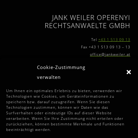
JANK WEILER OPERENYI
RECHTSANWAELTE GMBH
Tel
+43 1 513 09 13
Fax +43 1 513 09 13 – 13
office@jankweiler.at
Cookie-Zustimmung
verwalten
FURTHER INFORMATIONS
Um Ihnen ein optimales Erlebnis zu bieten, verwenden wir
Technologien wie Cookies, um Geräteinformationen zu
speichern bzw. darauf zuzugreifen. Wenn Sie diesen
Terms and Conditions
Technologien zustimmen, können wir Daten wie das
Surfverhalten oder eindeutige IDs auf dieser Website
Disclaimer
verarbeiten. Wenn Sie Ihre Zustimmung nicht erteilen oder
zurückziehen, können bestimmte Merkmale und Funktionen
Imprint
beeinträchtigt werden.
Data Privacy Statement