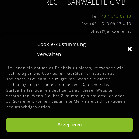
RECHTSANWAELTE GMBH
Tel
+43 1 513 09 13
Fax +43 1 513 09 13 – 13
office@jankweiler.at
Cookie-Zustimmung
verwalten
FURTHER INFORMATIONS
Um Ihnen ein optimales Erlebnis zu bieten, verwenden wir
Technologien wie Cookies, um Geräteinformationen zu
speichern bzw. darauf zuzugreifen. Wenn Sie diesen
Terms and Conditions
Technologien zustimmen, können wir Daten wie das
Surfverhalten oder eindeutige IDs auf dieser Website
Disclaimer
verarbeiten. Wenn Sie Ihre Zustimmung nicht erteilen oder
zurückziehen, können bestimmte Merkmale und Funktionen
Imprint
beeinträchtigt werden.
Data Privacy Statement
Cookie-Guidelines (EU)
Akzeptieren