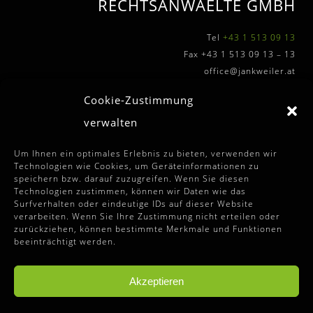
RECHTSANWAELTE GMBH
Tel
+43 1 513 09 13
Fax +43 1 513 09 13 – 13
office@jankweiler.at
Cookie-Zustimmung
verwalten
FURTHER INFORMATIONS
Um Ihnen ein optimales Erlebnis zu bieten, verwenden wir
Technologien wie Cookies, um Geräteinformationen zu
speichern bzw. darauf zuzugreifen. Wenn Sie diesen
Terms and Conditions
Technologien zustimmen, können wir Daten wie das
Surfverhalten oder eindeutige IDs auf dieser Website
Disclaimer
verarbeiten. Wenn Sie Ihre Zustimmung nicht erteilen oder
zurückziehen, können bestimmte Merkmale und Funktionen
Imprint
beeinträchtigt werden.
Data Privacy Statement
Cookie-Guidelines (EU)
Akzeptieren