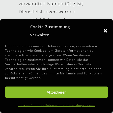
verwandten Namen tätig ist;
Dienstleistungen werden
ausschließlich von den
Cookie-Zustimmung
Mitgliedsunternehmen oder
verwalten
deren Tochtergesellschaften
oder verbundenen
Um Ihnen ein optimales Erlebnis zu bieten, verwenden wir
Technologien wie Cookies, um Geräteinformationen zu
Unternehmen erbracht und
speichern bzw. darauf zuzugreifen. Wenn Sie diesen
nicht von DTTL.
Technologien zustimmen, können wir Daten wie das
Surfverhalten oder eindeutige IDs auf dieser Website
verarbeiten. Wenn Sie Ihre Zustimmung nicht erteilen oder
zurückziehen, können bestimmte Merkmale und Funktionen
8. Honorar
beeinträchtigt werden.
8.1 Die von Jank Weiler Operenyi
Akzeptieren
erbrachten Leistungen werden,
soweit nicht ausdrücklich
Cookie-Richtlinie
Datenschutzhinweis
Impressum
schriftlich etwas anders