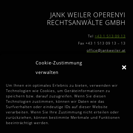
JANK WEILER OPERENYI
RECHTSANWÄLTE GMBH
Tel
+43 1 513 09 13
Fax +43 1 513 09 13 – 13
office@jankweiler.at
Cookie-Zustimmung
verwalten
WEITERFÜHRENDE INFOS
Um Ihnen ein optimales Erlebnis zu bieten, verwenden wir
Technologien wie Cookies, um Geräteinformationen zu
speichern bzw. darauf zuzugreifen. Wenn Sie diesen
Allgemeine Auftragssbedingungen
Technologien zustimmen, können wir Daten wie das
Surfverhalten oder eindeutige IDs auf dieser Website
Disclaimer
verarbeiten. Wenn Sie Ihre Zustimmung nicht erteilen oder
zurückziehen, können bestimmte Merkmale und Funktionen
Impressum
beeinträchtigt werden.
Datenschutzhinweise