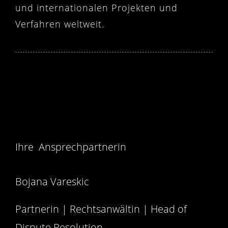
und internationalen Projekten und
Verfahren weltweit.
Es tut uns leid, aber kein Eintrag
entspricht Ihren Such- oder
Filterkriterien.
Ihre Ansprechpartnerin
Bojana Vareskic
Partnerin | Rechtsanwältin | Head of
Dispute Resolution