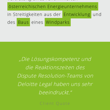
österreichischen Energieunternehmens
in Streitigkeiten aus der
Entwicklung
und
des
Baus
eines
Windparks
„Die Lösungskompetenz und
die Reaktionszeiten des
Dispute Resolution-Teams von
Deloitte Legal haben uns sehr
beeindruckt.“
Client Quote