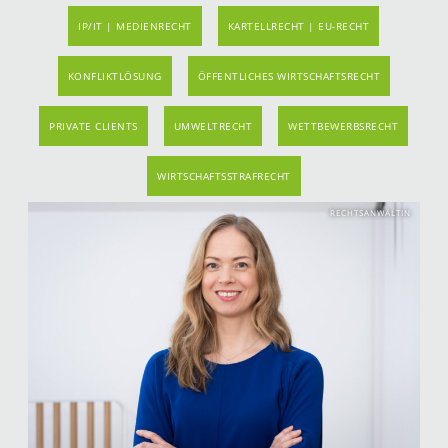
IP/IT | MEDIENRECHT
KARTELLRECHT | EU-RECHT
KONFLIKTLÖSUNG
ÖFFENTLICHES WIRTSCHAFTSRECHT
PRIVATE CLIENTS
UMWELTRECHT
WETTBEWERBSRECHT
WIRTSCHAFTSSTRAFRECHT
RECHTSANWÄLTIN