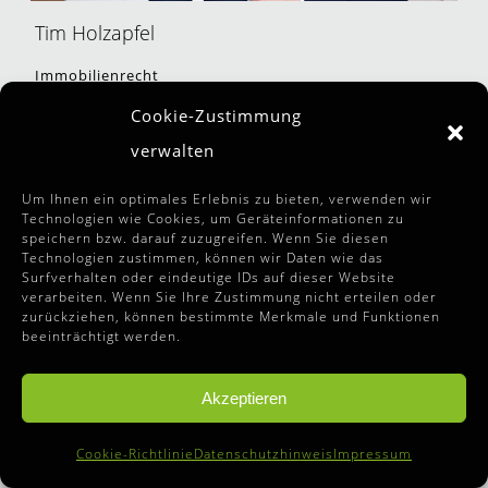
Tim Holzapfel
Immobilienrecht
Cookie-Zustimmung
verwalten
RECHTSANWALTSANWÄRTER
Um Ihnen ein optimales Erlebnis zu bieten, verwenden wir
Technologien wie Cookies, um Geräteinformationen zu
speichern bzw. darauf zuzugreifen. Wenn Sie diesen
Technologien zustimmen, können wir Daten wie das
Surfverhalten oder eindeutige IDs auf dieser Website
verarbeiten. Wenn Sie Ihre Zustimmung nicht erteilen oder
zurückziehen, können bestimmte Merkmale und Funktionen
beeinträchtigt werden.
Akzeptieren
Cookie-Richtlinie
Datenschutzhinweis
Impressum
Roman Idl