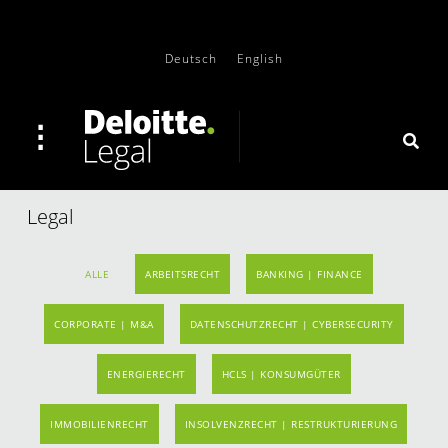
Deutsch
English
Legal
ALLE
ARBEITSRECHT
BANKING | FINANCE
CORPORATE | M&A
DATENSCHUTZRECHT | CYBERSECURITY
ENERGIERECHT
HCLS | KONSUMGÜTER
IMMOBILIENRECHT
INSOLVENZRECHT | RESTRUKTURIERUNG