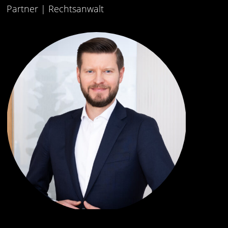
Partner | Rechtsanwalt
PARTNER
„Very precise but pragmatic approach; sol