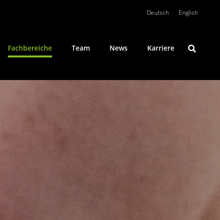
Deutsch
English
Fachbereiche
Team
News
Karriere
Konfliktlösung
Öffentliches Wirtschaftsrecht
Private Clients
Umweltrecht
Wirtschaftsstrafrecht