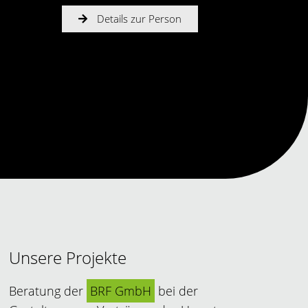
complex issues strictly to the point; very hi
Details zur Person
and in dealing with the cli
The Legal 500
Unsere Projekte
Beratung der
BRF GmbH
bei der