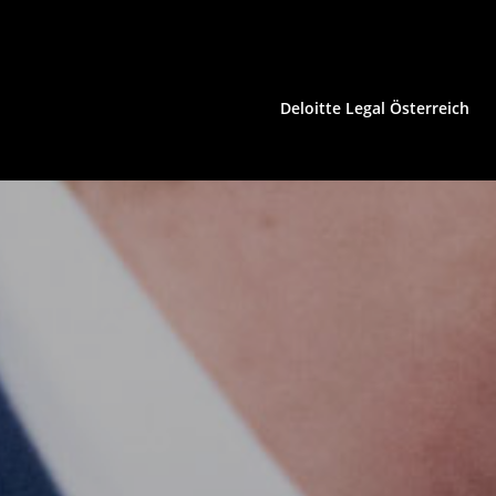
Deloitte Legal Österreich
HCLS | Konsumgüter
Immobilienrecht
Insolvenzrecht | Restrukturierung
IP/IT | Medienrecht
Kartellrecht | EU-Recht