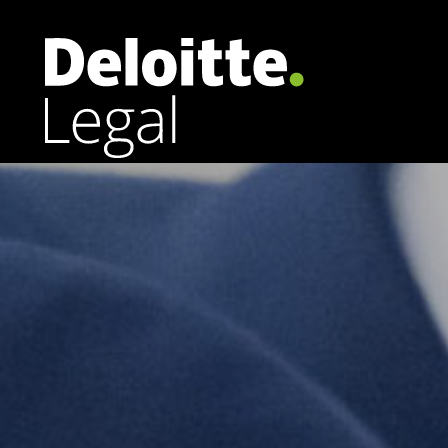
Arbeitsrecht
Banking | Finance
Corporate | M&A
Datenschutzrecht | Cybersecurity
Energierecht