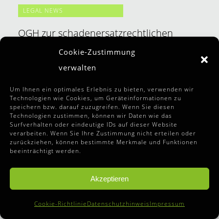
LEGAL NEWS
OGH zur schadenersatzrechtlichen
Verjährung bei anhängigen
Cookie-Zustimmung
Strafverfahren
verwalten
Um Ihnen ein optimales Erlebnis zu bieten, verwenden wir
November 2025
Technologien wie Cookies, um Geräteinformationen zu
speichern bzw. darauf zuzugreifen. Wenn Sie diesen
Entscheidung des OGH vom 22.7.2025, 4
Technologien zustimmen, können wir Daten wie das
Surfverhalten oder eindeutige IDs auf dieser Website
Ob 156/24f
verarbeiten. Wenn Sie Ihre Zustimmung nicht erteilen oder
zurückziehen, können bestimmte Merkmale und Funktionen
beeinträchtigt werden.
LEGAL NEWS
Akzeptieren
EuGH: „Gin“ bleibt alkoholischer
Spirituose vorbehalten
Cookie-Richtlinie
Datenschutzhinweis
Impressum