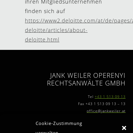
ihren Mitgliedsunternehmen
finden sich auf
https://www2.deloitte.com/at/de/pages/
deloitte/articles/about-
deloitte.html
JANK WEILER OPERENYI
RECHTSANWÄLTE GMBH
Tel
+43 1 513 09 13
Fax +43 1 513 09 13 – 13
office@jankweiler.at
Cookie-Zustimmung
verwalten