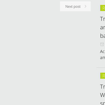
Next post
R
T
a
b
Ac
am
R
T
W
sp