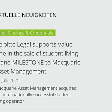
KTUELLE NEUIGKEITEN
eal Closings & Credentials
eloitte Legal supports Value
e in the sale of student living
rand MILESTONE to Macquarie
sset Management
July 2025
cquarie Asset Management acquired
e internationally successful student
ving operator