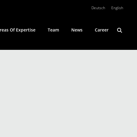
Deutsch
English
reas Of Expertise
Team
News
Career
IP/IT | Media Law
Private Clients
Public And Regulatory Law
Real Estate Law
White Collar Crime Law