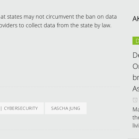
that states may not circumvent the ban on data
A
oviders to collect data from the state by law.
D
D
On
b
A
| CYBERSECURITY
SASCHA JUNG
Ma
th
li