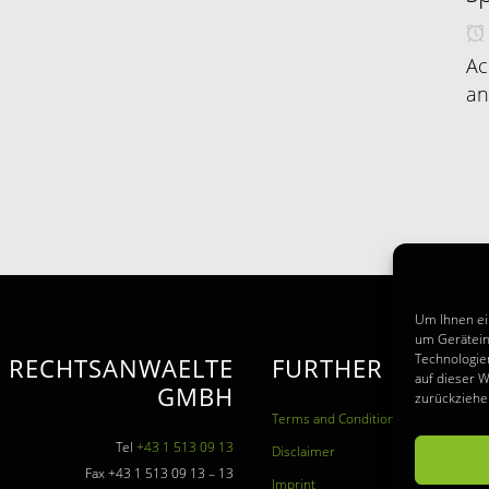
Ac
an
Um Ihnen ei
um Gerätein
Technologie
I RECHTSANWAELTE
FURTHER INFORM
auf dieser W
GMBH
zurückziehe
Terms and Conditions
Tel
+43 1 513 09 13
Disclaimer
Fax +43 1 513 09 13 – 13
Imprint