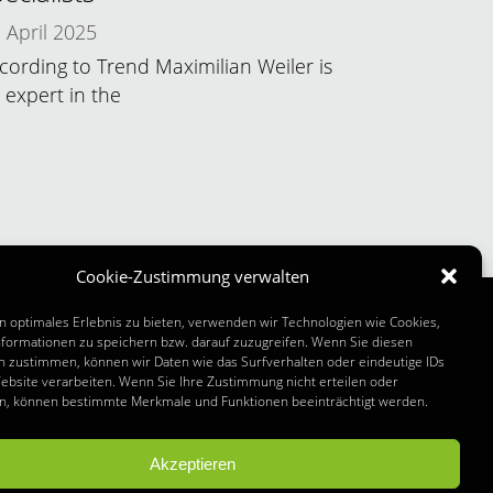
April 2025
cording to Trend Maximilian Weiler is
 expert in the
Cookie-Zustimmung verwalten
n optimales Erlebnis zu bieten, verwenden wir Technologien wie Cookies,
formationen zu speichern bzw. darauf zuzugreifen. Wenn Sie diesen
n zustimmen, können wir Daten wie das Surfverhalten oder eindeutige IDs
ATIONS
ebsite verarbeiten. Wenn Sie Ihre Zustimmung nicht erteilen oder
n, können bestimmte Merkmale und Funktionen beeinträchtigt werden.
Akzeptieren