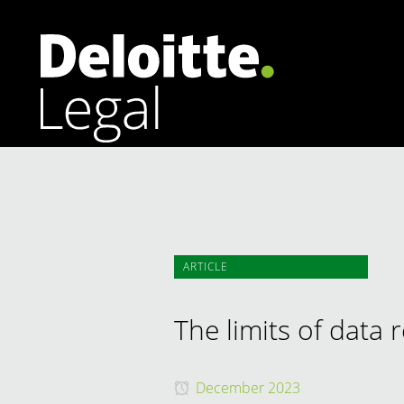
Banking | Finance
Competition & Antitrust | EU Law
Corporate | M&A
ARTICLE
Data Protection Law | Cybersecurity
Dispute Resolution
The limits of data 
December 2023