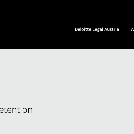
Deloitte Legal Austria
A
Employment Law
Energy Law
Environmental Law
HCLS | Consumer Products
Insolvency Law | Restructuring
retention