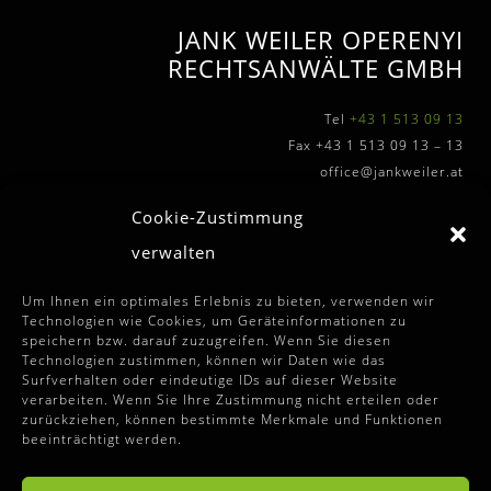
JANK WEILER OPERENYI
RECHTSANWÄLTE GMBH
Tel
+43 1 513 09 13
Fax +43 1 513 09 13 – 13
office@jankweiler.at
Cookie-Zustimmung
verwalten
WEITERFÜHRENDE INFOS
Um Ihnen ein optimales Erlebnis zu bieten, verwenden wir
Technologien wie Cookies, um Geräteinformationen zu
speichern bzw. darauf zuzugreifen. Wenn Sie diesen
Allgemeine Auftragssbedingungen
Technologien zustimmen, können wir Daten wie das
Surfverhalten oder eindeutige IDs auf dieser Website
Disclaimer
verarbeiten. Wenn Sie Ihre Zustimmung nicht erteilen oder
zurückziehen, können bestimmte Merkmale und Funktionen
Impressum
beeinträchtigt werden.
Datenschutzhinweise
Cookie-Richtlinie (EU)