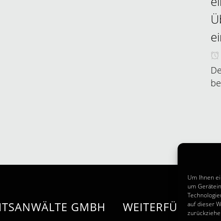
e
Ü
e
De
be
Um Ihnen ei
um Gerätein
Technologie
CHTSANWÄLTE GMBH
WEITERFÜHRENDE
auf dieser W
zurückziehe