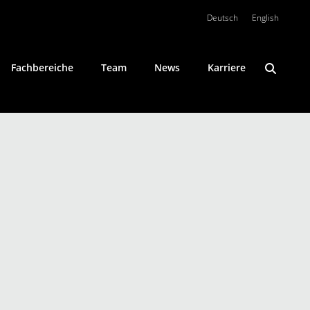
Deutsch
English
Fachbereiche
Team
News
Karriere
Konfliktlösung
Öffentliches Wirtschaftsrecht
Private Clients
Umweltrecht
Wirtschaftsstrafrecht