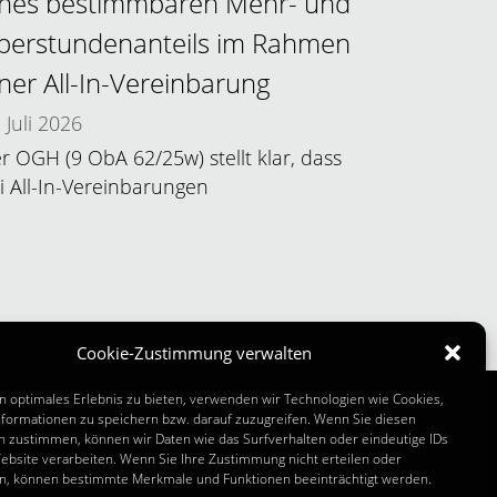
ines bestimmbaren Mehr- und
berstundenanteils im Rahmen
iner All-In-Vereinbarung
Juli 2026
r OGH (9 ObA 62/25w) stellt klar, dass
i All-In-Vereinbarungen
Cookie-Zustimmung verwalten
n optimales Erlebnis zu bieten, verwenden wir Technologien wie Cookies,
formationen zu speichern bzw. darauf zuzugreifen. Wenn Sie diesen
n zustimmen, können wir Daten wie das Surfverhalten oder eindeutige IDs
 INFOS
ebsite verarbeiten. Wenn Sie Ihre Zustimmung nicht erteilen oder
n, können bestimmte Merkmale und Funktionen beeinträchtigt werden.