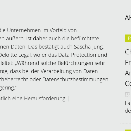
A
 die Unternehmen im Vorfeld von
ten äußern, ist daher auch die befürchtete
R
genen Daten. Das bestätigt auch Sascha Jung,
C
eloitte Legal, wo er das Data Protection und
F
 leitet: „Während solche Befürchtungen sehr
orge, dass bei der Verarbeitung von Daten
A
Urheberrecht oder Datenschutzbestimmungen
C
gering.“
tlich eine Herausforderung |
La
de