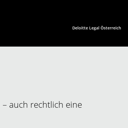
Deloitte Legal Österreich
HCLS | Konsumgüter
Immobilienrecht
Insolvenzrecht | Restrukturierung
IP/IT | Medienrecht
Kartellrecht | EU-Recht
– auch rechtlich eine