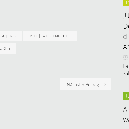
R
J
D
d
HA JUNG
IP/IT | MEDIENRECHT
A
URITY
La
zä
Nächster Beitrag
U
A
w