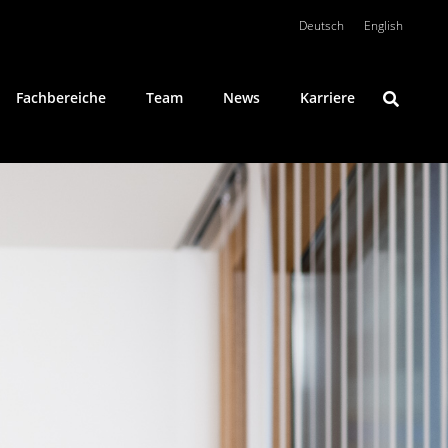
Deutsch
English
Fachbereiche
Team
News
Karriere
Konfliktlösung
Öffentliches Wirtschaftsrecht
Private Clients
Umweltrecht
Wirtschaftsstrafrecht