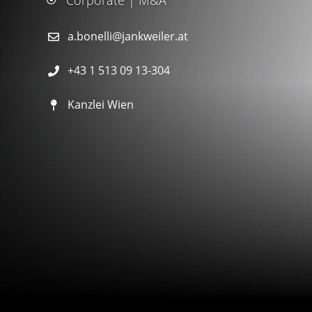
Corporate | M&A
a.bonelli@jankweiler.at
+43 1 513 09 13-304
Kanzlei Wien