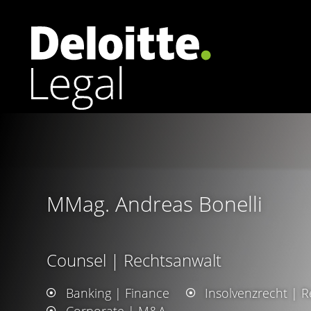
Arbeitsrecht
Banking | Finance
Corporate | M&A
MMag. Andreas Bonelli
Datenschutzrecht | Cybersecurity
Energierecht
Counsel | Rechtsanwalt
Banking | Finance
Insolvenzrecht | R