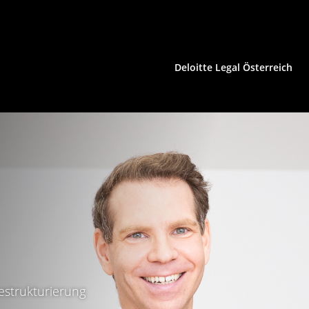
Deloitte Legal Österreich
HCLS | Konsumgüter
Immobilienrecht
Insolvenzrecht | Restrukturierung
IP/IT | Medienrecht
Kartellrecht | EU-Recht
estrukturierung