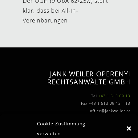
Der OGH (9 ObA 62/25w) stellt
klar, dass bei All-In-
Vereinbarungen
JANK WEILER OPERENYI
RECHTSANWÄLTE GMBH
Tel
+43 1 513 09 13
Fax +43 1 513 09 13 – 13
office@jankweiler.at
Cookie-Zustimmung
verwalten