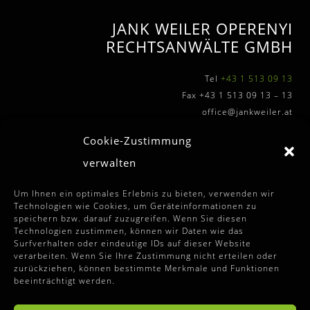
JANK WEILER OPERENYI
RECHTSANWÄLTE GMBH
Tel
+43 1 513 09 13
Fax +43 1 513 09 13 – 13
office@jankweiler.at
Cookie-Zustimmung
verwalten
WEITERFÜHRENDE INFOS
Um Ihnen ein optimales Erlebnis zu bieten, verwenden wir
Technologien wie Cookies, um Geräteinformationen zu
speichern bzw. darauf zuzugreifen. Wenn Sie diesen
Allgemeine Auftragssbedingungen
Technologien zustimmen, können wir Daten wie das
Surfverhalten oder eindeutige IDs auf dieser Website
Disclaimer
verarbeiten. Wenn Sie Ihre Zustimmung nicht erteilen oder
zurückziehen, können bestimmte Merkmale und Funktionen
Impressum
beeinträchtigt werden.
Datenschutzhinweise