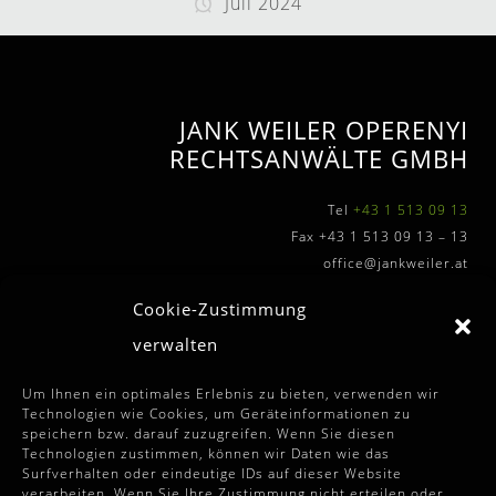
Juli 2024
JANK WEILER OPERENYI
RECHTSANWÄLTE GMBH
Tel
+43 1 513 09 13
Fax +43 1 513 09 13 – 13
office@jankweiler.at
Cookie-Zustimmung
verwalten
WEITERFÜHRENDE INFOS
Um Ihnen ein optimales Erlebnis zu bieten, verwenden wir
Technologien wie Cookies, um Geräteinformationen zu
speichern bzw. darauf zuzugreifen. Wenn Sie diesen
Allgemeine Auftragssbedingungen
Technologien zustimmen, können wir Daten wie das
Surfverhalten oder eindeutige IDs auf dieser Website
Disclaimer
verarbeiten. Wenn Sie Ihre Zustimmung nicht erteilen oder