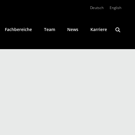
Deutsch
English
Fachbereiche
Team
News
Karriere
Konfliktlösung
Öffentliches Wirtschaftsrecht
Private Clients
Umweltrecht
Wirtschaftsstrafrecht