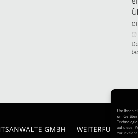
e
Ü
e
De
be
Um Ihnen ei
um Gerätein
Technologie
CHTSANWÄLTE GMBH
WEITERFÜHRENDE
auf dieser W
zurückziehe