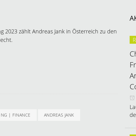
A
g 2023 zählt Andreas Jank in Österreich zu den
echt.
R
C
F
A
C
La
de
ING | FINANCE
ANDREAS JANK