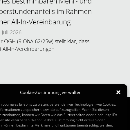
ines bestimmbaren Mehr- und
berstundenanteils im Rahmen
iner All-In-Vereinbarung
Juli 2026
r OGH (9 ObA 62/25w) stellt klar, dass
i All-In-Vereinbarungen
Cookie-Zustimmung verwalten
n optimales Erlebnis zu bieten, verwenden wir Technologien wie Cookies,
formationen zu speichern bzw. darauf zuzugreifen. Wenn Sie diesen
n zustimmen, können wir Daten wie das Surfverhalten oder eindeutige IDs
 INFOS
ebsite verarbeiten. Wenn Sie Ihre Zustimmung nicht erteilen oder
n, können bestimmte Merkmale und Funktionen beeinträchtigt werden.