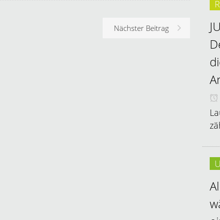
R
J
Nächster Beitrag
D
d
A
La
zä
U
A
w