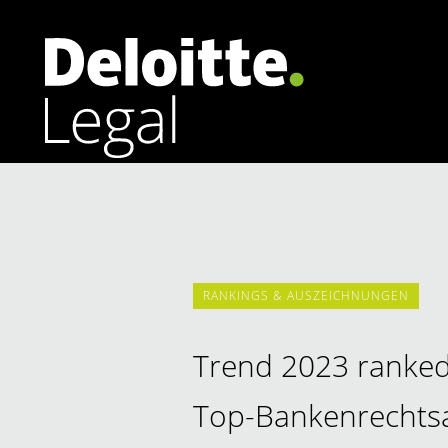
Arbeitsrecht
Banking | Finance
Corporate | M&A
RANKINGS & AUSZEICHNUNGEN
Datenschutzrecht | Cybersecurity
Energierecht
Trend 2023 ranked
Top-Bankenrechtsa