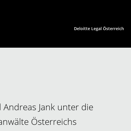
Deloitte Legal Österreich
HCLS | Konsumgüter
Immobilienrecht
Insolvenzrecht | Restrukturierung
IP/IT | Medienrecht
Kartellrecht | EU-Recht
 Andreas Jank unter die
nwälte Österreichs