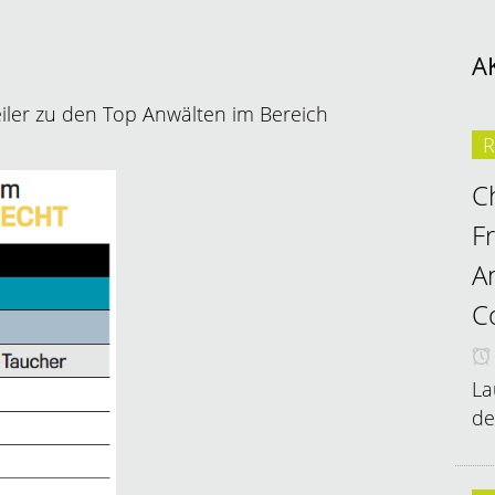
A
eiler zu den Top Anwälten im Bereich
R
C
F
A
C
La
de