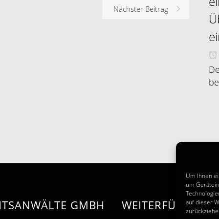
e
Nächster Beitrag
Ü
e
De
be
Um Ihnen ei
um Gerätein
Technologie
CHTSANWÄLTE GMBH
WEITERFÜHRENDE
auf dieser W
zurückziehe