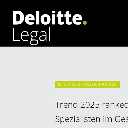
Arbeitsrecht
Banking | Finance
Corporate | M&A
RANKINGS & AUSZEICHNUNGEN
Datenschutzrecht | Cybersecurity
Energierecht
Trend 2025 ranked 
Spezialisten im Ges