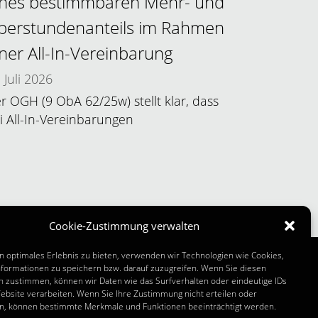
ines bestimmbaren Mehr- und
berstundenanteils im Rahmen
iner All-In-Vereinbarung
Juli 2026
r OGH (9 ObA 62/25w) stellt klar, dass
i All-In-Vereinbarungen
Cookie-Zustimmung verwalten
n optimales Erlebnis zu bieten, verwenden wir Technologien wie Cookies,
formationen zu speichern bzw. darauf zuzugreifen. Wenn Sie diesen
n zustimmen, können wir Daten wie das Surfverhalten oder eindeutige IDs
 INFOS
ebsite verarbeiten. Wenn Sie Ihre Zustimmung nicht erteilen oder
n, können bestimmte Merkmale und Funktionen beeinträchtigt werden.