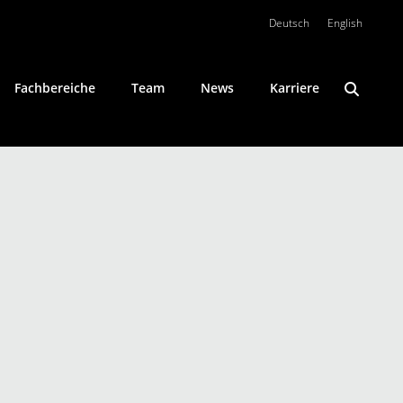
Deutsch
English
Fachbereiche
Team
News
Karriere
Konfliktlösung
Öffentliches Wirtschaftsrecht
Private Clients
Umweltrecht
Wirtschaftsstrafrecht