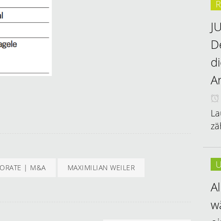
R
J
D
d
A
La
zä
U
ORATE | M&A
MAXIMILIAN WEILER
A
w