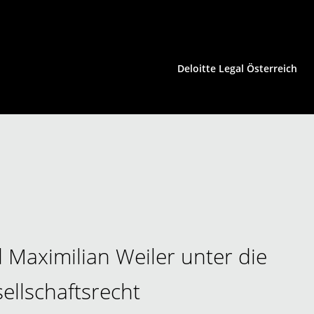
Deloitte Legal Österreich
HCLS | Konsumgüter
Immobilienrecht
Insolvenzrecht | Restrukturierung
IP/IT | Medienrecht
Kartellrecht | EU-Recht
Maximilian Weiler unter die
ellschaftsrecht