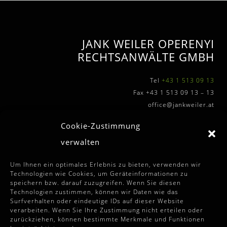
JANK WEILER OPERENYI
RECHTSANWÄLTE GMBH
Tel
+43 1 513 09 13
Fax +43 1 513 09 13 – 13
office@jankweiler.at
Cookie-Zustimmung
verwalten
WEITERFÜHRENDE INFOS
Um Ihnen ein optimales Erlebnis zu bieten, verwenden wir
Technologien wie Cookies, um Geräteinformationen zu
speichern bzw. darauf zuzugreifen. Wenn Sie diesen
Allgemeine Auftragssbedingungen
Technologien zustimmen, können wir Daten wie das
Surfverhalten oder eindeutige IDs auf dieser Website
Disclaimer
verarbeiten. Wenn Sie Ihre Zustimmung nicht erteilen oder
zurückziehen, können bestimmte Merkmale und Funktionen
Impressum