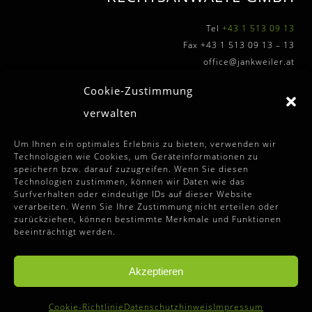
Tel
+43 1 513 09 13
Fax +43 1 513 09 13 – 13
office@jankweiler.at
Cookie-Zustimmung
verwalten
WEITERFÜHRENDE INFOS
Um Ihnen ein optimales Erlebnis zu bieten, verwenden wir
Technologien wie Cookies, um Geräteinformationen zu
speichern bzw. darauf zuzugreifen. Wenn Sie diesen
Allgemeine Auftragssbedingungen
Technologien zustimmen, können wir Daten wie das
Surfverhalten oder eindeutige IDs auf dieser Website
Disclaimer
verarbeiten. Wenn Sie Ihre Zustimmung nicht erteilen oder
zurückziehen, können bestimmte Merkmale und Funktionen
Impressum
beeinträchtigt werden.
Datenschutzhinweise
Cookie-Richtlinie (EU)
Akzeptieren
Cookie-Richtlinie
Datenschutzhinweis
Impressum