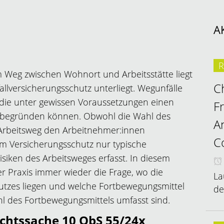
A
R
em Weg zwischen Wohnort und Arbeitsstätte liegt
C
allversicherungsschutz unterliegt. Wegunfälle
e, die unter gewissen Voraussetzungen einen
F
 begründen können. Obwohl die Wahl des
A
 Arbeitsweg den Arbeitnehmer:innen
C
vom Versicherungsschutz nur typische
siken des Arbeitsweges erfasst. In diesem
r Praxis immer wieder die Frage, wo die
La
utzes liegen und welche Fortbewegungsmittel
de
hl des Fortbewegungsmittels umfasst sind.
echtssache 10 ObS 55/24x