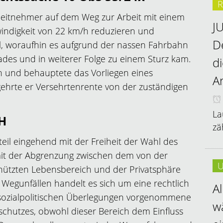
R
Arbeitnehmer auf dem Weg zur Arbeit mit einem
J
windigkeit von 22 km/h reduzieren und
D
l, woraufhin es aufgrund der nassen Fahrbahn
es und in weiterer Folge zu einem Sturz kam.
d
ch und behauptete das Vorliegen eines
A
begehrte er Versehrtenrente von der zuständigen
La
H
zä
eil eingehend mit der Freiheit der Wahl des
it der Abgrenzung zwischen dem von der
U
chützten Lebensbereich und der Privatsphäre
 Wegunfällen handelt es sich um eine rechtlich
A
 sozialpolitischen Überlegungen vorgenommene
w
schutzes, obwohl dieser Bereich dem Einfluss