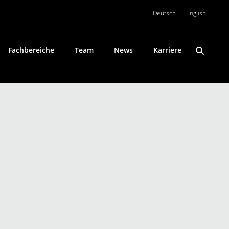
Deutsch
English
Fachbereiche
Team
News
Karriere
Konfliktlösung
Öffentliches Wirtschaftsrecht
Private Clients
Umweltrecht
Wirtschaftsstrafrecht