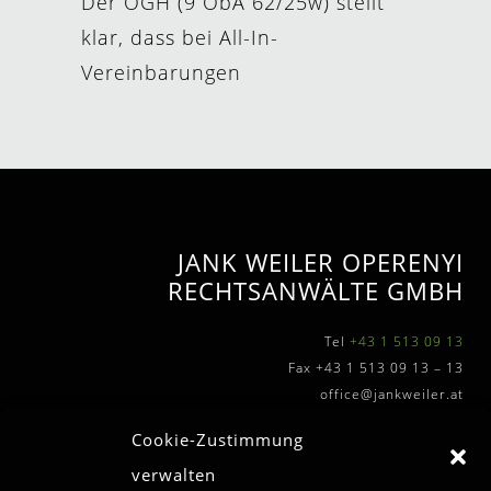
Der OGH (9 ObA 62/25w) stellt
klar, dass bei All-In-
Vereinbarungen
JANK WEILER OPERENYI
RECHTSANWÄLTE GMBH
Tel
+43 1 513 09 13
Fax +43 1 513 09 13 – 13
office@jankweiler.at
Cookie-Zustimmung
verwalten